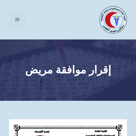
نتقل
لى
القائمة
لمحتوى
إقرار موافقة مريض