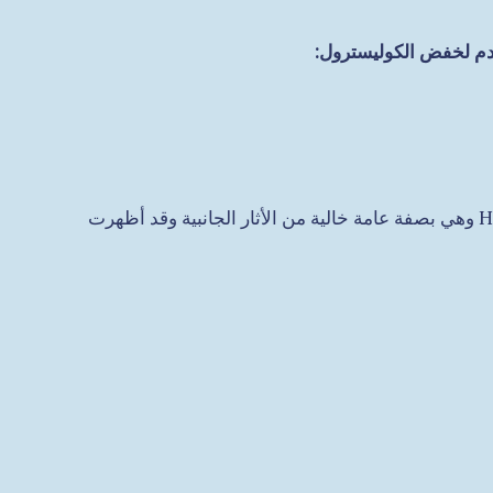
وهي أدوية تعمل على خفض كل من الكوليسترول الاجمالي والكوليسترول من نوع LDL مع رفع طفيف لكوليسترول من نوع HDL وهي بصفة عامة خالية من الأثار الجانبية وقد أظهرت