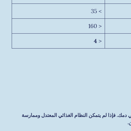
> 35
< 160
4
<
الرياضة لمدة لا تقل عن 30 دقيقة يومياً بمعدل ثلاث مرات اسبوعياً على الأقل يمكن أن يرفع مستويات HDL في دمك. فإذا لم يتمكن النظام الغذائي المعتدل وممارسة
.