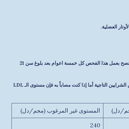
وتار العضلية.
معظم المصابين بإرتفاع الكوليسترول يتم تشخيصهم عندما يجري لهم الطبيب اختبار الكوليسترول كجزء من الفحص الروتيني (فينصح بعمل هذا الفحص كل خمسة اعوام بعد بلوغ سن 21
نوضح في الجدول مستويات الكوليسترول الإجمالي ومرتفع الكثافة HDL ومنخفض الكثافة LDL بالنسبة إذا لم تكن مصاباً بمرض الشرايين التاجية أما إذا كنت مصاباً به فإن مستوى الـ LDL
م/دل)
المستوى غير المرغوب (مجم/دل)
240