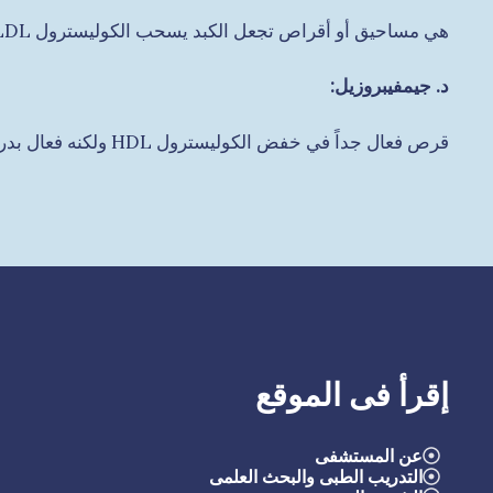
هي مساحيق أو أقراص تجعل الكبد يسحب الكوليسترول LDL من الدم وبهذا تقل مستويات كل من الكوليسترول الاجمالي والـ LDL.
‌د. جيمفيبروزيل:
قرص فعال جداً في خفض الكوليسترول HDL ولكنه فعال بدرجة متوسطة فقط في خفض الكوليسترول الاجمالي و LDL.
إقرأ فى الموقع
عن المستشفى
التدريب الطبى والبحث العلمى