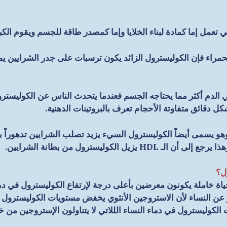
 تعمل إما كمادة لبناء الخلايا وإما كمصدر طاقة للجسم ويقوم ال
حمراء فإن الكوليسترول الزائد يكون ترسبات على جدر الشرايين يمك
الدم أكثر مما يحتاجه الجسم فعندما يتحدث الناس عن الكوليسترول
ل دقائق متفاوتة الأحجام تعرف بالبروتينات الدهنية.
وليسترول من بطانة الشرايين.
ول؟
ة خاملة يكونون معرضين بأعلى درجة لإرتفاع الكوليسترول في دم
 عن النساء لأن الاستروجين الأنثوي يخفض مستويات الكوليسترول
الكوليسترول في دماء النساء الللاتي لا يتناولون الإستروجين من خل