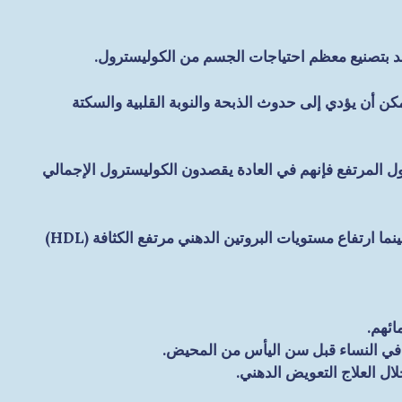
كبد بتصنيع معظم احتياجات الجسم من الكوليسترول.
ن أن يؤدي إلى حدوث الذبحة والنوبة القلبية والسكتة
 المرتفع فإنهم في العادة يقصدون الكوليسترول الإجمالي
ان ارتفاع مستويات البروتين الدهني منخفض الكثافة (LDL) وهو يسمى أيضاً الكوليسترول السيء يزيد تصلب الشرايين تدهوراً بينما ارتفاع مستويات البروتين الدهني مرتفع الكثافة (HDL)
ائهم.
 في النساء قبل سن اليأس من المحيض.
ال العلاج التعويض الدهني.