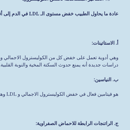
عادة ما يحاول الطبيب خفض مستوى الـ LDL في الدم إلى أقل من 100مجم/دل وهناك ثمة أنواع عديدة من الأدوية التي تستخدم لخفض الكوليسترول:
أ. الاستاتينات:
دراسات جديدة أنه يمنع حدوث السكتة المخية والنوبة القلبية.
‌ب. النياسين:
هو فيتامين فعال في خفض الكوليسترول الاجمالي و LDL وهو أكثر فاعلية في رفع الكوليسترول HDL.
ج. الراتنجات الرابطة للاحماض الصفراوية: