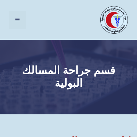
نتقل
لى
القائمة
لمحتوى
قسم جراحة المسالك
البولية