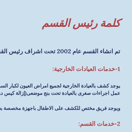
كلمة رئيس القسم
تم انشاء القسم عام 2002 تحت اشراف رئيس القسم السابق د/يونس عبدالحافظ ،وتم تداول رئاسة القسم لدكتور حسام الجمعيى عام 2004 حتى الان
1-خدمات العيادات الخارجية:
يوجد كشف بالعيادة الخارجية لجميع امراض العيون لكبار السن
عمل اجراءات صغرى بالعيادة تحت بنج موضعى(إزالة كيس دهن
ويوجد فريق مختص للكشف على الاطفال باجهزة مخصصة بعيون 
2-خدمات القسم: